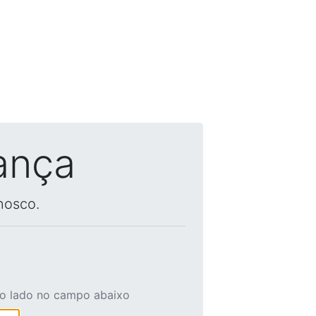
ança
nosco.
ao lado no campo abaixo