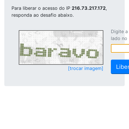
Para liberar o acesso
do IP
216.73.217.172
,
responda ao desafio abaixo.
Digite 
lado no
[trocar imagem]