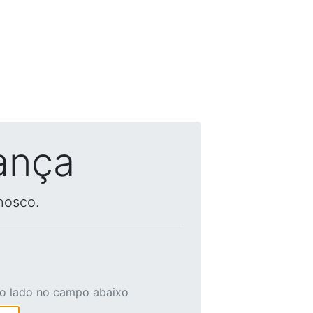
ança
nosco.
ao lado no campo abaixo