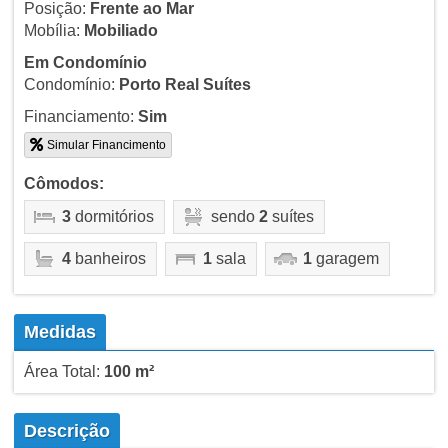
Posição:
Frente ao Mar
Mobília:
Mobiliado
Em Condomínio
Condomínio:
Porto Real Suítes
Financiamento:
Sim
Simular Financimento
Cômodos:
3
dormitórios
sendo
2
suítes
4
banheiros
1
sala
1
garagem
Medidas
Área Total:
100 m²
Descrição