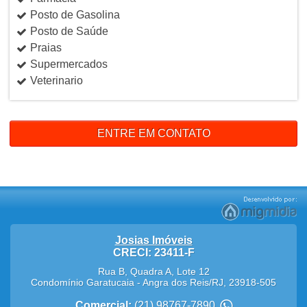
Posto de Gasolina
Posto de Saúde
Praias
Supermercados
Veterinario
ENTRE EM CONTATO
Josias Imóveis
CRECI: 23411-F
Rua B, Quadra A, Lote 12
Condomínio Garatucaia
-
Angra dos Reis
/
RJ
,
23918-505
Comercial:
(21) 98767-7890