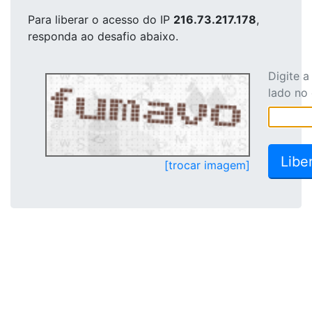
Para liberar o acesso
do IP
216.73.217.178
,
responda ao desafio abaixo.
Digite 
lado no
[trocar imagem]