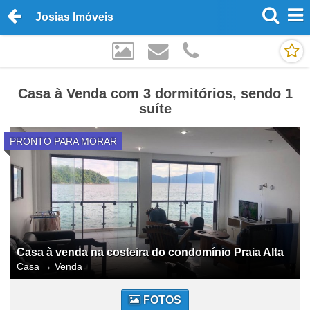
Josias Imóveis
Casa à Venda com 3 dormitórios, sendo 1
suíte
PRONTO PARA MORAR
Casa à venda na costeira do condomínio Praia Alta
Casa
→
Venda
FOTOS