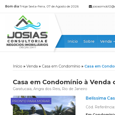
Bom dia !
Hoje Sexta-Feira, 07 de Agosto de 2026
josiasimob12
Início
Sobre
Venda
Apartamen
Apartamen
Casa (52)
Início
»
Venda
»
Casa em Condomínio
»
Casa em Condo
Casa Alto
Casa Dupl
Casa em Condomínio à Venda co
Casa em 
Garatucaia, Angra dos Reis, Rio de Janeiro
Casa Tripl
Belíssima Cas
Chácara (1
PRONTO PARA MORAR
Cobertura 
Cód. Referência
Cobertura
Em Condomíni