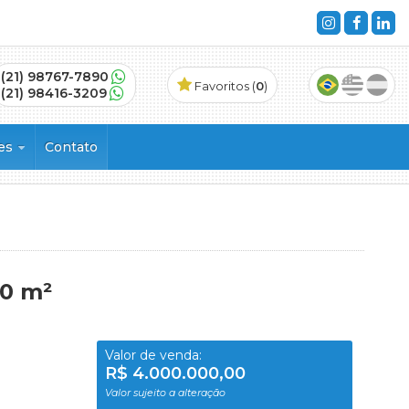
(21) 98767-7890
Favoritos (
0
)
(21) 98416-3209
ões
Contato
s
10 m²
Valor de venda:
R$ 4.000.000,00
Valor sujeito a alteração