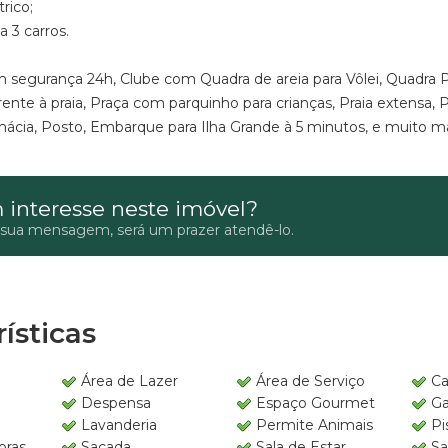
trico;
 3 carros.
segurança 24h, Clube com Quadra de areia para Vôlei, Quadra Po
frente à praia, Praça com parquinho para crianças, Praia extens
ácia, Posto, Embarque para Ilha Grande à 5 minutos, e muito ma
 interesse neste imóvel?
 sua mensagem, será um prazer atendê-lo.
ísticas
e
Área de Lazer
Área de Serviço
Ca
Despensa
Espaço Gourmet
G
Lavanderia
Permite Animais
Pi
oras
Sacada
Sala de Estar
Sa