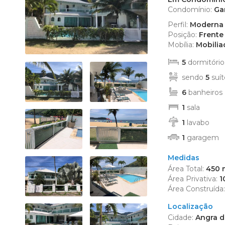
Edifício R
Condomínio:
Ga
Empreendi
Perfil:
Moderna
Kitnet (2)
Posição:
Frente 
Mobília:
Mobilia
Mansão (1
Prédio (1)
5
dormitório
Sítio (4)
sendo
5
suít
Sobrado (
6
banheiros
Terreno (9
1
sala
Terreno 
1
lavabo
1
garagem
Medidas
Área Total:
450 
Área Privativa:
1
Área Construída
Localização
Cidade:
Angra do