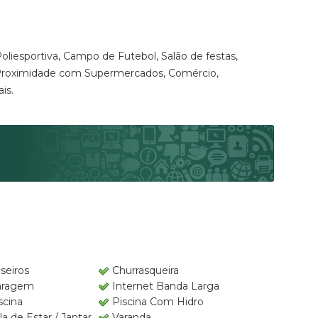
liesportiva, Campo de Futebol, Salão de festas,
a, Proximidade com Supermercados, Comércio,
is.
seiros
Churrasqueira
aragem
Internet Banda Larga
scina
Piscina Com Hidro
la de Estar / Jantar
Varanda