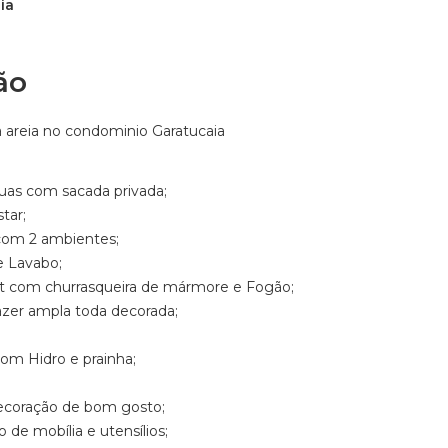
ia
ão
a areia no condominio Garatucaia
duas com sacada privada;
tar;
com 2 ambientes;
e Lavabo;
 com churrasqueira de mármore e Fogão;
azer ampla toda decorada;
om Hidro e prainha;
ecoração de bom gosto;
de mobília e utensílios;