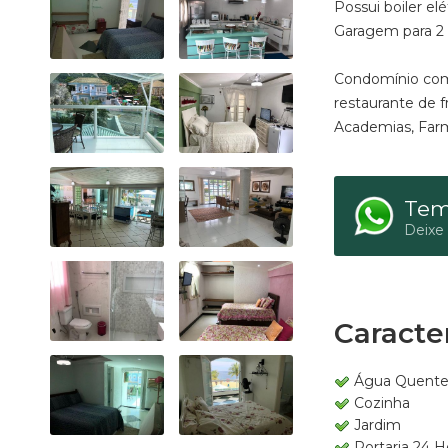
Possui boiler elé
Garagem para 2 a
Condomínio com 
restaurante de 
Academias, Farm
Tem
Deixe
Caracter
Água Quent
Cozinha
Jardim
Portaria 24 H