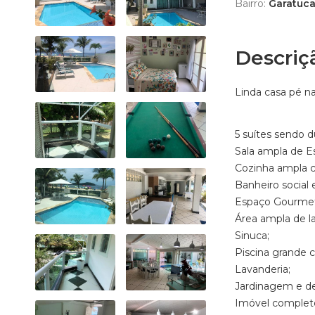
Bairro:
Garatuca
Descriç
Linda casa pé n
5 suítes sendo 
Sala ampla de Es
Cozinha ampla 
Banheiro social 
Espaço Gourmet
Área ampla de l
Sinuca;
Piscina grande c
Lavanderia;
Jardinagem e d
Imóvel completo 