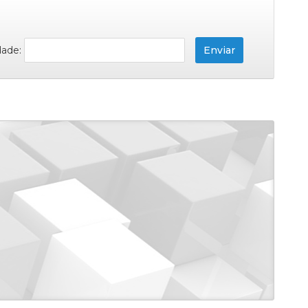
dade: