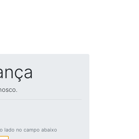
ança
nosco.
ao lado no campo abaixo