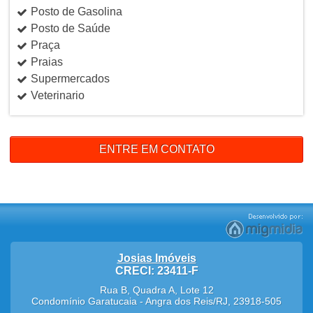
Posto de Gasolina
Posto de Saúde
Praça
Praias
Supermercados
Veterinario
ENTRE EM CONTATO
Josias Imóveis
CRECI: 23411-F
Rua B, Quadra A, Lote 12
Condomínio Garatucaia
-
Angra dos Reis
/
RJ
,
23918-505