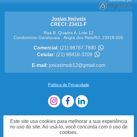
Josias Imóveis
CRECI: 23411-F
Rua B, Quadra A, Lote 12
Condomínio Garatucaia
-
Angra dos Reis
/
RJ
,
23918-505
Comercial:
(21) 98767-7890
Celular:
(21) 98416-3209
E-mail:
josiasimob12@gmail.com
Política de Privacidade
Este site usa cookies para melhorar a sua experiência
no uso do site. Ao usá-lo, você concorda com o uso de
cookies.