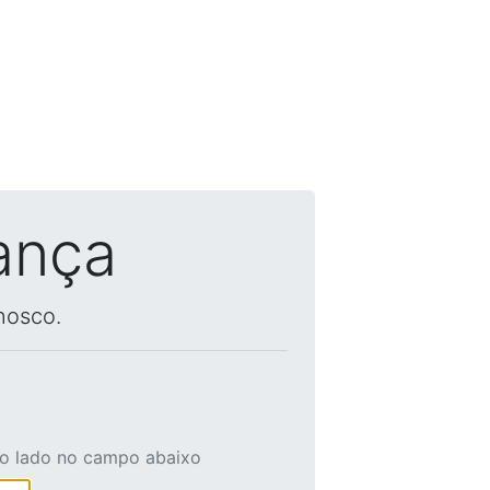
ança
nosco.
ao lado no campo abaixo