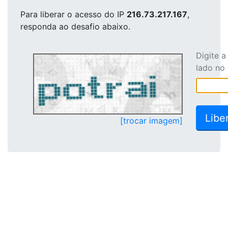
Para liberar o acesso
do IP
216.73.217.167
,
responda ao desafio abaixo.
Digite 
lado no
[trocar imagem]