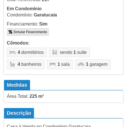
Em Condomínio
Condomínio:
Garatucaia
Financiamento:
Sim
Simular Financimento
Cômodos:
4
dormitórios
sendo
1
suíte
4
banheiros
1
sala
1
garagem
Medidas
Área Total:
225 m²
Descrição
Casa à Venda no Condomínio Garatucaia