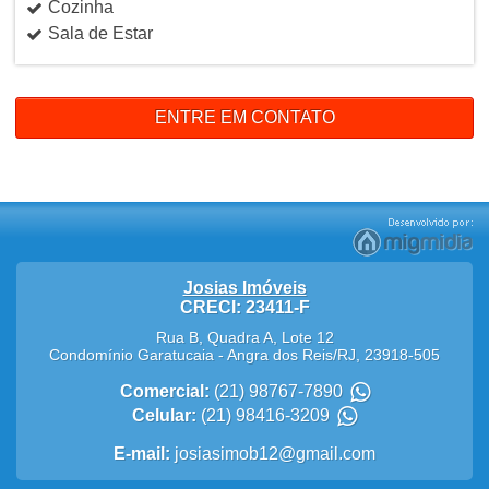
Cozinha
Sala de Estar
ENTRE EM CONTATO
Josias Imóveis
CRECI: 23411-F
Rua B, Quadra A, Lote 12
Condomínio Garatucaia
-
Angra dos Reis
/
RJ
,
23918-505
Comercial:
(21) 98767-7890
Celular:
(21) 98416-3209
E-mail:
josiasimob12@gmail.com