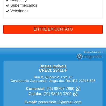
Supermercados
Veterinario
ENTRE EM CONTATO
Josias Imóveis
CRECI: 23411-F
Rua B, Quadra A, Lote 12
Condomínio Garatucaia
-
Angra dos Reis
/
RJ
,
23918-505
Comercial:
(21) 98767-7890
Celular:
(21) 98416-3209
E-mail:
josiasimob12@gmail.com