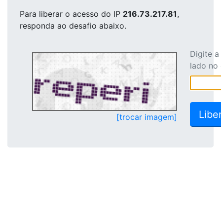
Para liberar o acesso
do IP
216.73.217.81
,
responda ao desafio abaixo.
Digite 
lado no
[trocar imagem]