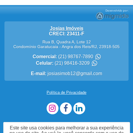
Josias Imóveis
CRECI: 23411-F
Rua B, Quadra A, Lote 12
Condomínio Garatucaia
-
Angra dos Reis
/
RJ
,
23918-505
Comercial:
(21) 98767-7890
Celular:
(21) 98416-3209
E-mail:
josiasimob12@gmail.com
Política de Privacidade
Este site usa cookies para melhorar a sua experiência