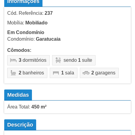
Informações
Cód. Referência:
237
Mobília:
Mobiliado
Em Condomínio
Condomínio:
Garatucaia
Cômodos:
3
dormitórios
sendo
1
suíte
2
banheiros
1
sala
2
garagens
Medidas
Área Total:
450 m²
Descrição