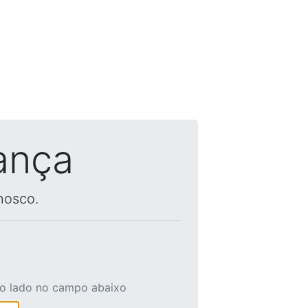
ança
nosco.
ao lado no campo abaixo