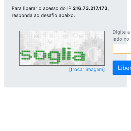
Para liberar o acesso
do IP
216.73.217.173
,
responda ao desafio abaixo.
Digite 
lado no
[trocar imagem]