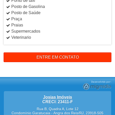
Ponto de táxi
Posto de Gasolina
Posto de Saúde
Praça
Praias
Supermercados
Veterinario
ENTRE EM CONTATO
Josias Imóveis
CRECI: 23411-F
Rua B, Quadra A, Lote 12
Condomínio Garatucaia
-
Angra dos Reis
/
RJ
,
23918-505