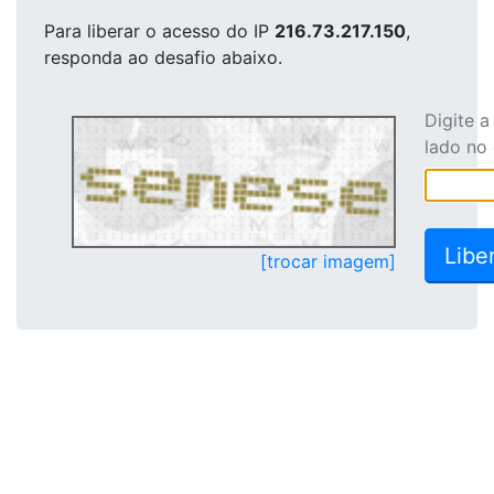
Para liberar o acesso
do IP
216.73.217.150
,
responda ao desafio abaixo.
Digite 
lado no
[trocar imagem]