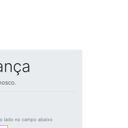
ança
nosco.
ao lado no campo abaixo