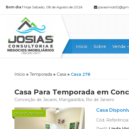
Bom dia !
Hoje Sábado, 08 de Agosto de 2026
josiasimob12@gm
Início
Sobre
Venda
Apartamen
Apartamen
Casa (52)
Início
»
Temporada
»
Casa
»
Casa 278
Casa Alto
Casa Dupl
Casa Para Temporada em Conce
Casa em 
Conceição de Jacarei, Mangaratiba, Rio de Janeiro
Casa Tripl
Casa Disponí
Chácara (1
OPORTUNIDADE
Cobertura 
Cód. Referência
Cobertura
Perfil:
Linda Vis