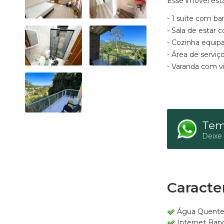
Esse imóvel está
- 1 suíte com ba
- Sala de estar 
- Cozinha equip
- Área de serviç
- Varanda com vi
Tem
Deixe
Caracter
Água Quent
Internet Ban