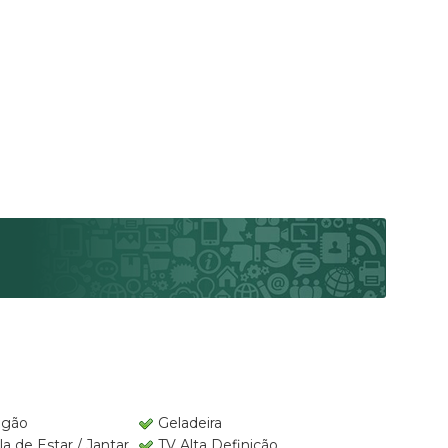
ogão
Geladeira
la de Estar / Jantar
TV Alta Definição