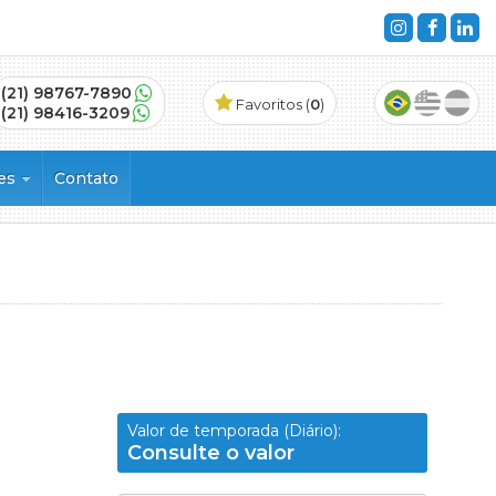
(21) 98767-7890
Favoritos (
0
)
(21) 98416-3209
ões
Contato
s
Valor de temporada (Diário):
Consulte o valor