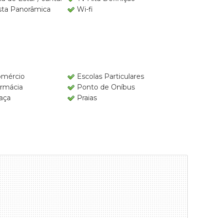
sta Panorâmica
Wi-fi
mércio
Escolas Particulares
rmácia
Ponto de Oníbus
aça
Praias