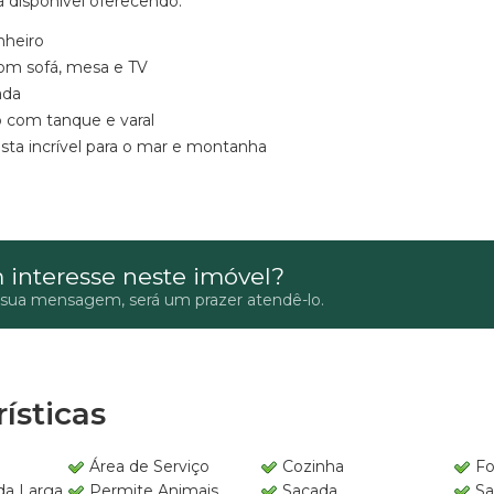
 disponível oferecendo:
nheiro
com sofá, mesa e TV
ada
o com tanque e varal
sta incrível para o mar e montanha
 interesse neste imóvel?
 sua mensagem, será um prazer atendê-lo.
ísticas
e
Área de Serviço
Cozinha
F
da Larga
Permite Animais
Sacada
Sa