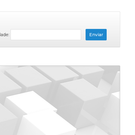
dade: