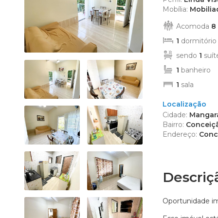
Edifício R
Mobília:
Mobilia
Empreendi
Acomoda
8
Kitnet (2)
1
dormitório
Mansão (1
sendo
1
suít
Prédio (1)
Sítio (4)
1
banheiro
Sobrado (
1
sala
Terreno (9
Localização
Terreno 
Cidade:
Mangara
Bairro:
Conceiçã
Endereço:
Conce
Descriç
Oportunidade im