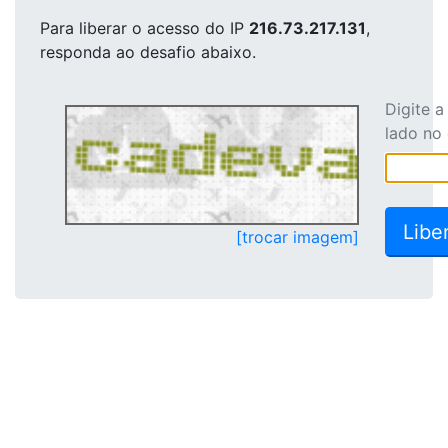
Para liberar o acesso
do IP
216.73.217.131
,
responda ao desafio abaixo.
Digite 
lado no
[trocar imagem]