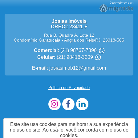
Josias Imóveis
CRECI: 23411-F
Rua B, Quadra A, Lote 12
Condomínio Garatucaia
-
Angra dos Reis
/
RJ
,
23918-505
Comercial:
(21) 98767-7890
Celular:
(21) 98416-3209
E-mail:
josiasimob12@gmail.com
Política de Privacidade
Este site usa cookies para melhorar a sua experiência
no uso do site. Ao usá-lo, você concorda com o uso de
cookies.