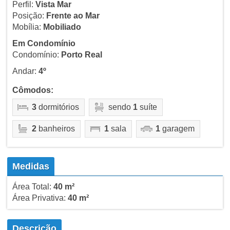
Perfil:
Vista Mar
Posição:
Frente ao Mar
Mobília:
Mobiliado
Em Condomínio
Condomínio:
Porto Real
Andar:
4º
Cômodos:
3
dormitórios
sendo
1
suíte
2
banheiros
1
sala
1
garagem
Medidas
Área Total:
40 m²
Área Privativa:
40 m²
Descrição