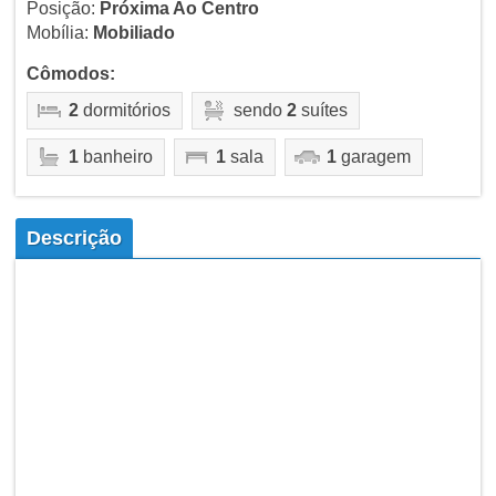
Posição:
Próxima Ao Centro
Mobília:
Mobiliado
Cômodos:
2
dormitórios
sendo
2
suítes
1
banheiro
1
sala
1
garagem
Descrição