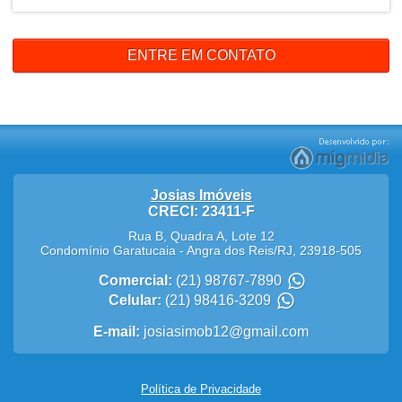
ENTRE EM CONTATO
Josias Imóveis
CRECI: 23411-F
Rua B, Quadra A, Lote 12
Condomínio Garatucaia
-
Angra dos Reis
/
RJ
,
23918-505
Comercial:
(21) 98767-7890
Celular:
(21) 98416-3209
E-mail:
josiasimob12@gmail.com
Política de Privacidade