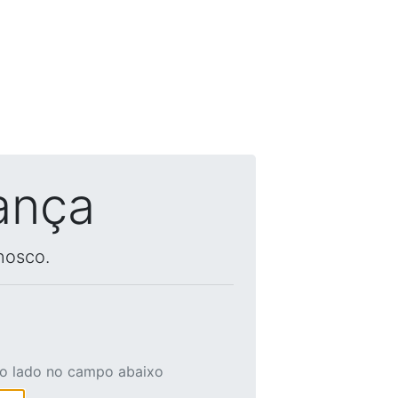
ança
nosco.
ao lado no campo abaixo