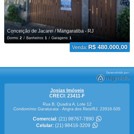
Conceição de Jacarei / Mangaratiba - RJ
Dorms:
2
/ Banheiros:
1
/ Garagens:
1
R$ 480.000,00
Venda:
Josias Imóveis
CRECI: 23411-F
Rua B, Quadra A, Lote 12
Condomínio Garatucaia
-
Angra dos Reis
/
RJ
,
23918-505
Comercial:
(21) 98767-7890
Celular:
(21) 98416-3209