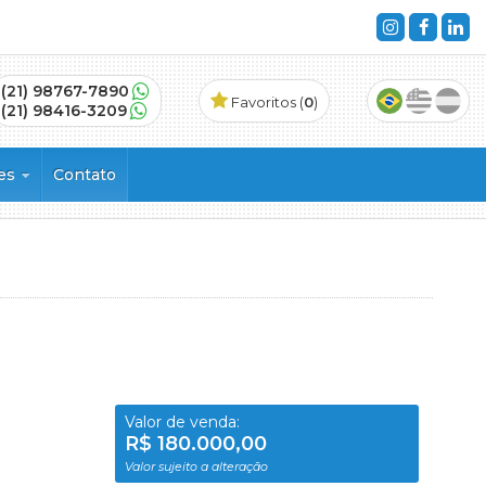
(21) 98767-7890
Favoritos (
0
)
(21) 98416-3209
ões
Contato
s
Valor de venda:
R$ 180.000,00
Valor sujeito a alteração