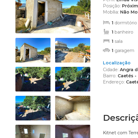
Edifício R
Posição:
Próxim
Empreendi
Mobília:
Não Mob
Kitnet (2)
1
dormitório
Mansão (1
1
banheiro
Prédio (1)
1
sala
Sítio (4)
1
garagem
Sobrado (
Terreno (9
Localização
Terreno 
Cidade:
Angra do
Bairro:
Caetés -
Endereço:
Caeté
Descriç
Kitnet com Terr