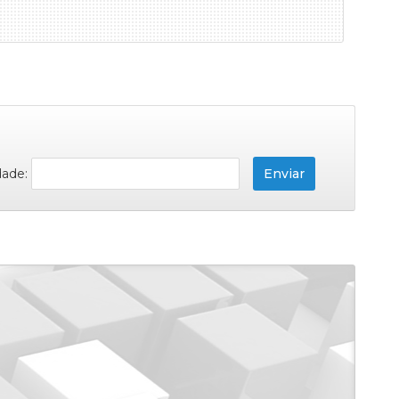
dade: