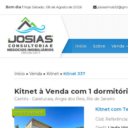
Bom dia !
Hoje Sábado, 08 de Agosto de 2026
josiasimob12@gm
Início
Sobre
Venda
Apartamen
Apartamen
Casa (52)
Início
»
Venda
»
Kitnet
»
Kitnet 337
Casa Alto
Casa Dupl
Kitnet à Venda com 1 dormitór
Casa em 
Caetés - Garatucaia, Angra dos Reis, Rio de Janeiro
Casa Tripl
Kitnet com T
Chácara (1
OPORTUNIDADE
Cobertura 
Cód. Referência
Cobertura
Perfil:
Linda Vis