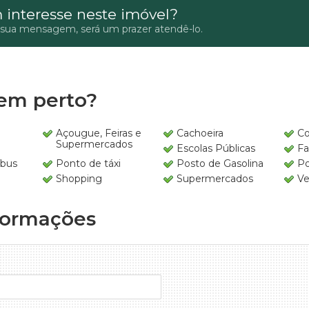
 interesse neste imóvel?
 sua mensagem, será um prazer atendê-lo.
em perto?
Açougue, Feiras e
Cachoeira
Co
Supermercados
Escolas Públicas
Fa
íbus
Ponto de táxi
Posto de Gasolina
Po
Shopping
Supermercados
Ve
formações