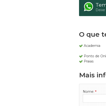
Tem
Deixe
O que t
Academia
Ponto de On
Praias
Mais in
Nome:
*