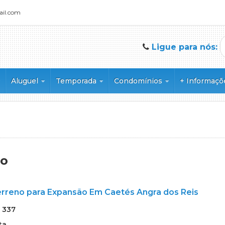
ail.com
Ligue para nós:
Aluguel
Temporada
Condomínios
+ Informaç
to (25)
Apartamento (5)
Apartamento (2)
Albatroz (3)
Comentario
to Duplex (1)
Casa (4)
Apartamento Triplex (1)
Condomínio Albatroz (2)
Documentos
Casa em Condomínio (8)
Casa (10)
Garatucaia (50)
Nossos serviço
 Padrão (4)
Casa Triplex (1)
Casa Duplex (1)
Lagoa Azul Residencial (1)
ex (6)
Cobertura (1)
Casa em Condomínio (21)
Marinas (1)
io
Condomínio (33)
Cobertura Duplex (1)
Casa Triplex (1)
Pier 101 (1)
ex (4)
Kitnet (1)
Chalé (1)
Pier 103 (1)
erreno para Expansão Em Caetés Angra dos Reis
)
Sítio (1)
Sítio (2)
Píer 51 (2)
(1)
Sobrado em Condomínio (1)
Porto Frade (1)
:
337
 Duplex (3)
Porto Real (8)
ta