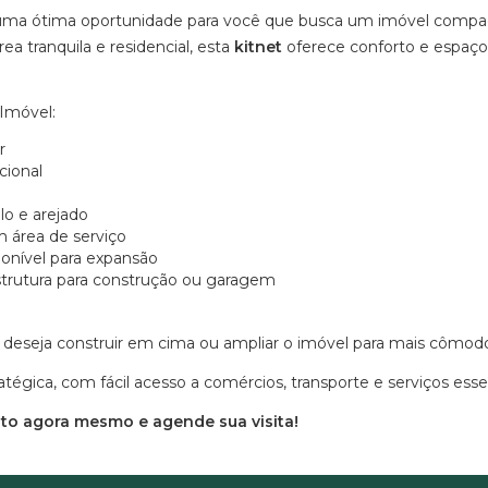
ma ótima oportunidade para você que busca um imóvel compac
ea tranquila e residencial, esta
kitnet
oferece conforto e espaço a
Imóvel:
r
cional
o e arejado
 área de serviço
ponível para expansão
trutura para construção ou garagem
 deseja construir em cima ou ampliar o imóvel para mais cômodo
atégica, com fácil acesso a comércios, transporte e serviços essen
to agora mesmo e agende sua visita!