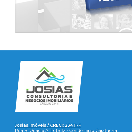
Josias Imóveis / CRECI: 23411-F
Rua B, Quadra A, Lote 12 - Condomínio Garatucaia