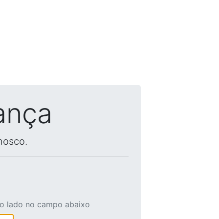
ança
nosco.
ao lado no campo abaixo