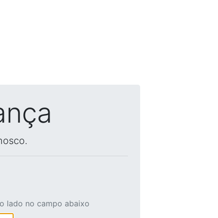
ança
nosco.
ao lado no campo abaixo