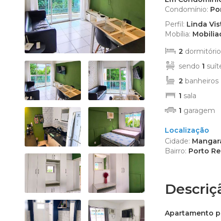
Edifício R
Condomínio:
Po
Empreendi
Perfil:
Linda Vis
Kitnet (2)
Mobília:
Mobilia
Mansão (1
2
dormitório
Prédio (1)
sendo
1
suít
Sítio (4)
2
banheiros
Sobrado (
1
sala
Terreno (9
Terreno 
1
garagem
Localização
Cidade:
Mangara
Bairro:
Porto Re
Descriç
Apartamento p