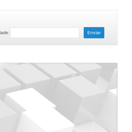
dade: