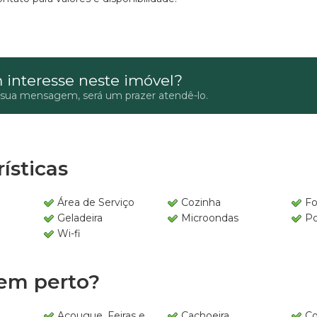
 interesse neste imóvel?
 sua mensagem, será um prazer atendê-lo.
ísticas
e
Área de Serviço
Cozinha
F
Geladeira
Microondas
Po
Wi-fi
em perto?
Açougue, Feiras e
Cachoeira
Co