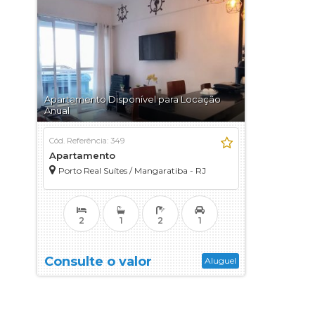
Apartamento Disponível para Locação
Anual
Cód. Referência: 349
Apartamento
Porto Real Suítes / Mangaratiba - RJ
2
1
2
1
Consulte o valor
Aluguel