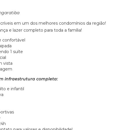
ngaratiba
incríveis em um dos melhores condomínios da região!
nça e lazer completo para toda a família!
e confortável
uipada
endo 1 suíte
ial
 vista
ragem
 infraestrutura completa:
to e infantil
va
ortivas
e
24h
tato para valores e disponibilidade!