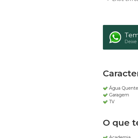
Tem
Deixe
Caracter
Água Quent
Garagem
TV
O que t
Academia