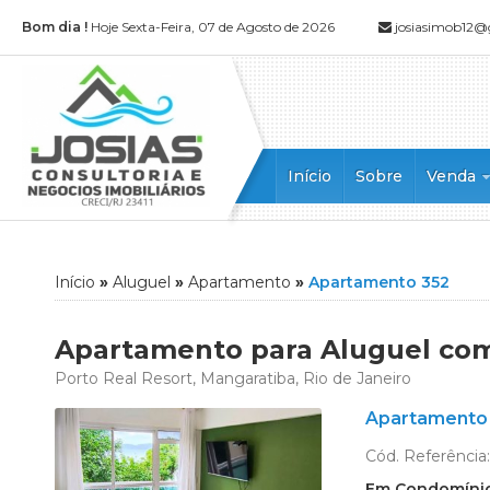
Bom dia !
Hoje Sexta-Feira, 07 de Agosto de 2026
josiasimob12
Início
Sobre
Venda
Apartamen
Apartamen
Casa (52)
Início
»
Aluguel
»
Apartamento
»
Apartamento 352
Casa Alto
Casa Dupl
Apartamento para Aluguel com 
Casa em 
Porto Real Resort, Mangaratiba, Rio de Janeiro
Casa Tripl
Apartamento 
Chácara (1
Cobertura 
Cód. Referência
Cobertura
Em Condomíni