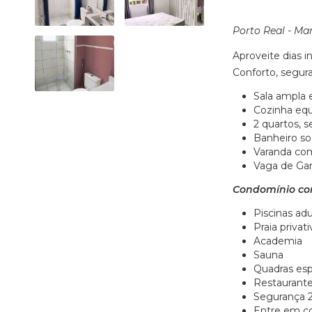
Porto Real - Ma
Aproveite dias 
Conforto, segura
Sala ampla 
Cozinha eq
2 quartos, s
Banheiro soc
Varanda com
Vaga de Ga
Condomínio com
Piscinas adul
Praia privati
Academia
Sauna
Quadras esp
Restaurant
Segurança 
Entre em con