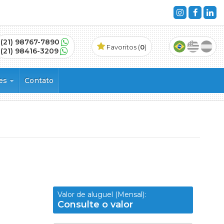
(21) 98767-7890
Favoritos (
0
)
(21) 98416-3209
ões
Contato
s
Valor de aluguel (Mensal):
Consulte o valor