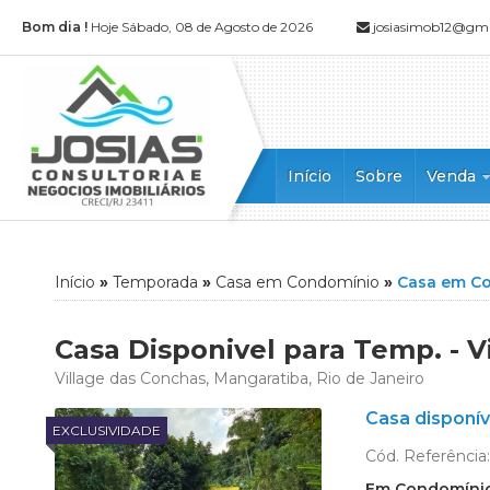
Bom dia !
Hoje Sábado, 08 de Agosto de 2026
josiasimob12@gm
Início
Sobre
Venda
Apartamen
Apartamen
Casa (52)
Início
»
Temporada
»
Casa em Condomínio
»
Casa em C
Casa Alto
Casa Dupl
Casa Disponivel para Temp. - V
Casa em 
Village das Conchas, Mangaratiba, Rio de Janeiro
Casa Tripl
Casa disponív
Chácara (1
EXCLUSIVIDADE
Cobertura 
Cód. Referência
Cobertura
Em Condomíni