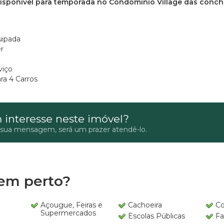
disponível para temporada no Condominio Village das conch
uipada
r
viço
a 4 Carros
 interesse neste imóvel?
 sua mensagem, será um prazer atendê-lo.
em perto?
Açougue, Feiras e
Cachoeira
Co
Supermercados
Escolas Públicas
Fa