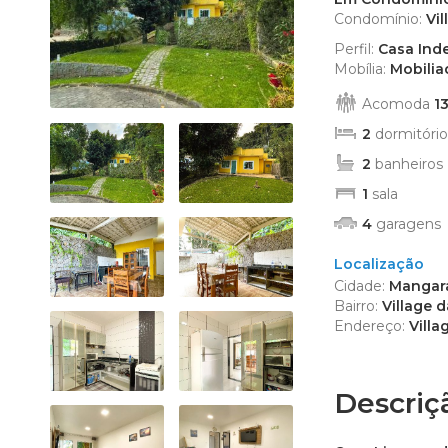
Edifício R
Condomínio:
Vi
Empreendi
Perfil:
Casa Ind
Kitnet (2)
Mobília:
Mobilia
Mansão (1
Acomoda
1
Prédio (1)
2
dormitório
Sítio (4)
2
banheiros
Sobrado (
1
sala
Terreno (9
Terreno 
4
garagens
Localização
Cidade:
Mangara
Bairro:
Village 
Endereço:
Villa
Descriç