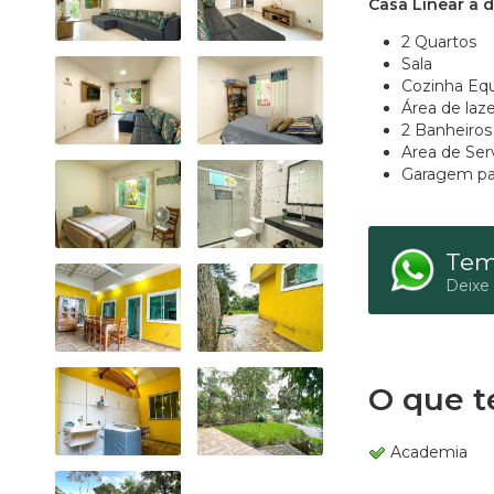
Casa Linear a 
2 Quartos
Sala
Cozinha Eq
Área de laze
2 Banheiros
Area de Ser
Garagem par
Tem
Deixe
O que t
Academia