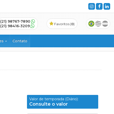
(21) 98767-7890
Favoritos (
0
)
(21) 98416-3209
ões
Contato
s
Valor de temporada (Diário):
Consulte o valor