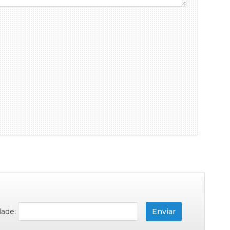
dade: