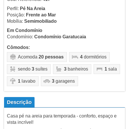
Perfil:
Pé Na Areia
Posição:
Frente ao Mar
Mobília:
Semimobiliado
Em Condomínio
Condomínio:
Condomínio Garatucaia
Cômodos:
Acomoda
20 pessoas
4
dormitórios
sendo
3
suítes
3
banheiros
1
sala
1
lavabo
3
garagens
Descrição
Casa pé na areia para temporada - conforto, espaço e
vista incrível!