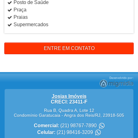
Posto de Saúde
Praça
Praias
Supermercados
ENTRE EM CONTATO
Josias Imóveis
CRECI: 23411-F
Rua B, Quadra A, Lote 12
Condomínio Garatucaia
-
Angra dos Reis
/
RJ
,
23918-505
Comercial:
(21) 98767-7890
Celular:
(21) 98416-3209