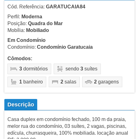
Cód. Referência:
GARATUCAIA84
Perfil:
Moderna
Posição:
Quadra do Mar
Mobília:
Mobiliado
Em Condomínio
Condomínio:
Condomínio Garatucaia
Cômodos:
3
dormitórios
sendo
3
suítes
1
banheiro
2
salas
2
garagens
Descrição
Casa duplex em condomínio fechado, 100 m da praia,
melor rua do condomínio, 03 suítes, 2 vagas, piscinas,
edícula, churrasqueira, 100% mobiliada. locação anual