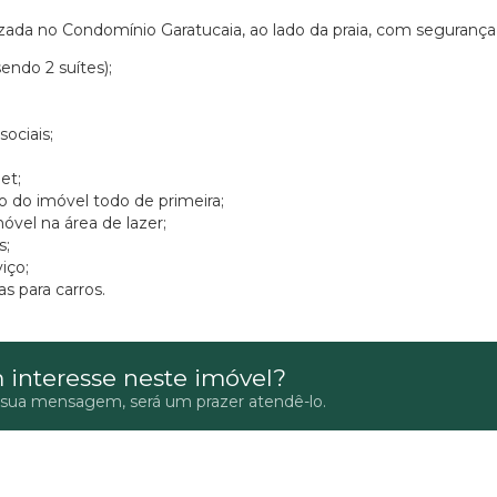
izada no Condomínio Garatucaia, ao lado da praia, com seguranç
endo 2 suítes);
sociais;
et;
do imóvel todo de primeira;
óvel na área de lazer;
s;
iço;
s para carros.
 interesse neste imóvel?
 sua mensagem, será um prazer atendê-lo.