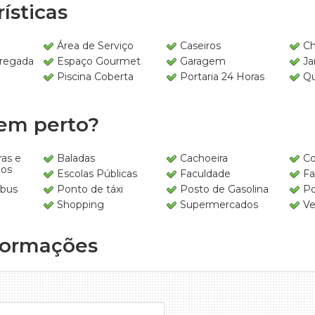
ísticas
e
Área de Serviço
Caseiros
Ch
regada
Espaço Gourmet
Garagem
Ja
Piscina Coberta
Portaria 24 Horas
Qu
em perto?
ras e
Baladas
Cachoeira
Co
os
Escolas Públicas
Faculdade
Fa
íbus
Ponto de táxi
Posto de Gasolina
Po
Shopping
Supermercados
Ve
formações