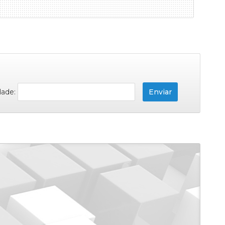
dade: