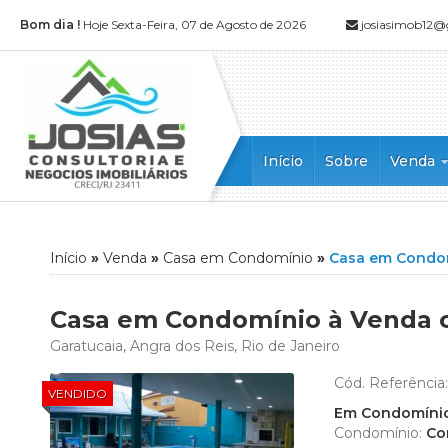
Bom dia !
Hoje Sexta-Feira, 07 de Agosto de 2026
josiasimob12
Início
Sobre
Venda
Apartamen
Apartamen
Casa (52)
Início
»
Venda
»
Casa em Condomínio
»
Casa em Condo
Casa Alto
Casa Dupl
Casa em Condomínio à Venda co
Casa em 
Garatucaia, Angra dos Reis, Rio de Janeiro
Casa Tripl
Chácara (1
Cód. Referência
VENDIDO
Cobertura 
Em Condomíni
Condomínio:
Co
Cobertura