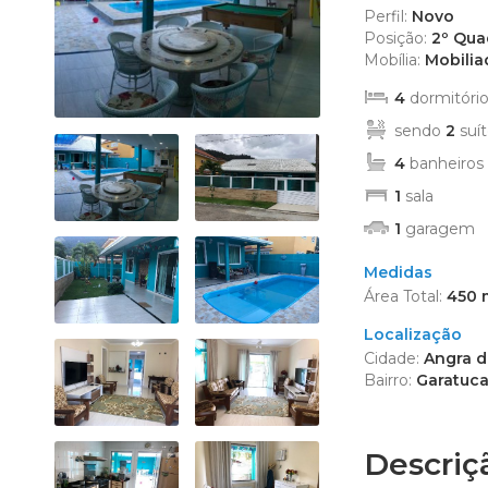
Edifício R
Perfil:
Novo
Posição:
2º Qua
Empreendi
Mobília:
Mobilia
Kitnet (2)
4
dormitório
Mansão (1
Prédio (1)
sendo
2
suít
Sítio (4)
4
banheiros
Sobrado (
1
sala
Terreno (9
1
garagem
Terreno 
Medidas
Área Total:
450 
Localização
Cidade:
Angra do
Bairro:
Garatuca
Descriç