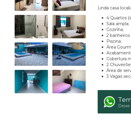
Linda casa local
4 Quartos (s
Sala ampla;
Cozinha;
2 banheiros 
Piscina;
Área Gourm
Acabamento 
Cobertura m
2 Chuveirõe
Área de serv
3 Vagas seca
Tem
Deixe