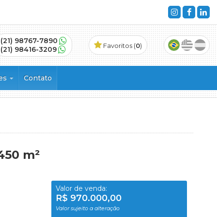
(21) 98767-7890
Favoritos (
0
)
(21) 98416-3209
ões
Contato
s
450 m²
Valor de venda:
R$ 970.000,00
Valor sujeito a alteração