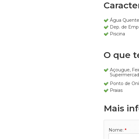
Caracter
Água Quent
Dep. de Emp
Piscina
O que t
Açougue, Fei
Supermercad
Ponto de On
Praias
Mais in
Nome:
*