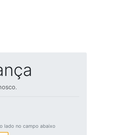
ança
nosco.
ao lado no campo abaixo