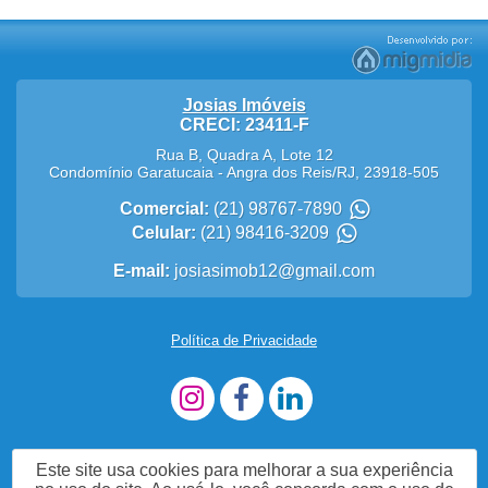
Josias Imóveis
CRECI: 23411-F
Rua B, Quadra A, Lote 12
Condomínio Garatucaia
-
Angra dos Reis
/
RJ
,
23918-505
Comercial:
(21) 98767-7890
Celular:
(21) 98416-3209
E-mail:
josiasimob12@gmail.com
Política de Privacidade
Este site usa cookies para melhorar a sua experiência