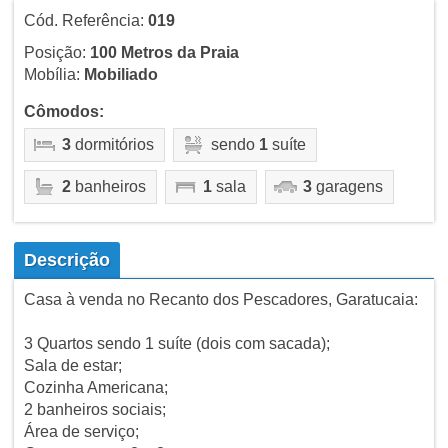
Cód. Referência:
019
Posição:
100 Metros da Praia
Mobília:
Mobiliado
Cômodos:
3
dormitórios
sendo
1
suíte
2
banheiros
1
sala
3
garagens
Descrição
Casa à venda no Recanto dos Pescadores, Garatucaia:
3 Quartos sendo 1 suíte (dois com sacada);
Sala de estar;
Cozinha Americana;
2 banheiros sociais;
Área de serviço;