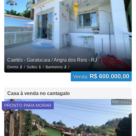
Caetés - Garatucaia / Angra dos Reis - RJ
Dorms:
2
/ Suítes:
1
/ Banheiros:
2
/
R$ 600.000,00
Venda:
Casa à venda no cantagalo
Ref.: CG23
PRONTO PARA MORAR