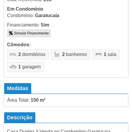
Em Condomínio
Condomínio:
Garatucaia
Financiamento:
Sim
Simular Financimento
Cômodos:
2
dormitórios
2
banheiros
1
sala
1
garagem
Medidas
Área Total:
150 m²
Descrição
Casa Duplex à Venda no Condomínio Garatucaia