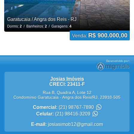
Garatucaia / Angra dos Reis - RJ
Dorms:
2
/ Banheiros:
2
/ Garagens:
4
R$ 900.000,00
Venda:
Josias Imóveis
CRECI: 23411-F
Rua B, Quadra A, Lote 12
Condomínio Garatucaia
-
Angra dos Reis
/
RJ
,
23918-505
Comercial:
(21) 98767-7890
Celular:
(21) 98416-3209
E-mail:
josiasimob12@gmail.com