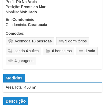
Perfil:
Pé Na Areia
Posição:
Frente ao Mar
Mobília:
Mobiliado
Em Condomínio
Condomínio:
Garatucaia
Cômodos:
Acomoda
18 pessoas
5
dormitórios
sendo
4
suítes
6
banheiros
1
sala
4
garagens
Medidas
Área Total:
450 m²
Descrição