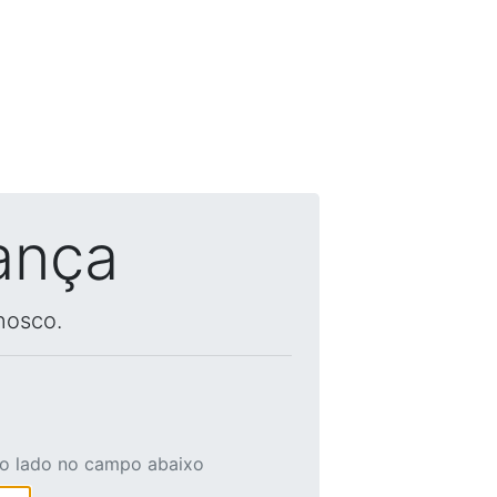
ança
nosco.
ao lado no campo abaixo