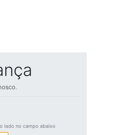
ança
nosco.
ao lado no campo abaixo