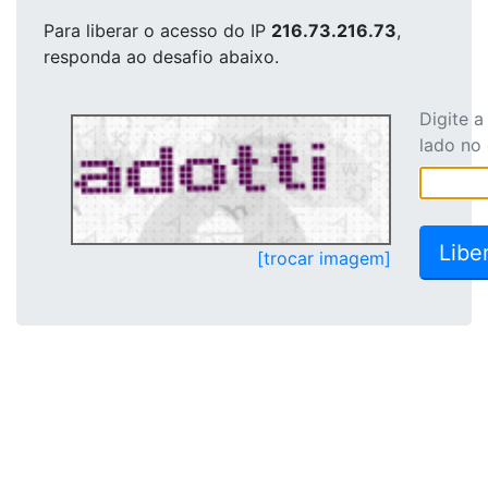
Para liberar o acesso
do IP
216.73.216.73
,
responda ao desafio abaixo.
Digite 
lado no
[trocar imagem]