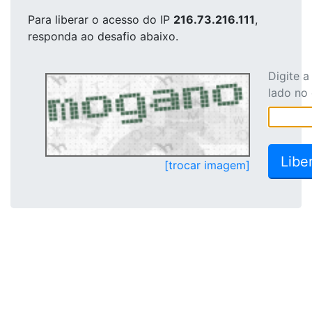
Para liberar o acesso
do IP
216.73.216.111
,
responda ao desafio abaixo.
Digite 
lado no
[trocar imagem]