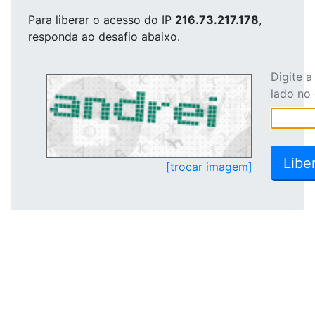
Para liberar o acesso
do IP
216.73.217.178
,
responda ao desafio abaixo.
Digite 
lado no
[trocar imagem]