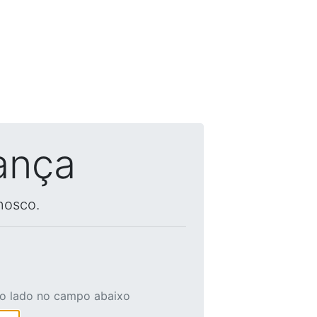
ança
nosco.
ao lado no campo abaixo