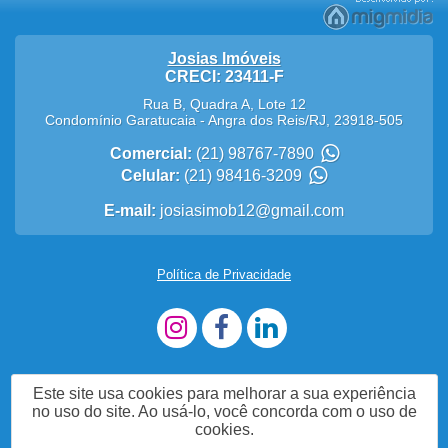
Josias Imóveis
CRECI: 23411-F
Rua B, Quadra A, Lote 12
Condomínio Garatucaia
-
Angra dos Reis
/
RJ
,
23918-505
Comercial:
(21) 98767-7890
Celular:
(21) 98416-3209
E-mail:
josiasimob12@gmail.com
Política de Privacidade
Este site usa cookies para melhorar a sua experiência
no uso do site. Ao usá-lo, você concorda com o uso de
cookies.