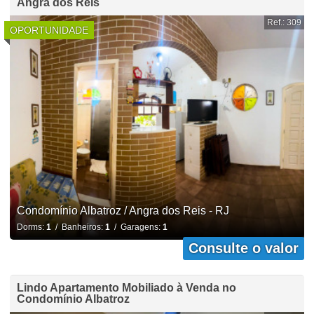
Angra dos Reis
Ref.: 309
OPORTUNIDADE
Condomínio Albatroz / Angra dos Reis - RJ
Dorms:
1
/ Banheiros:
1
/ Garagens:
1
Consulte o valor
Lindo Apartamento Mobiliado à Venda no
Condomínio Albatroz