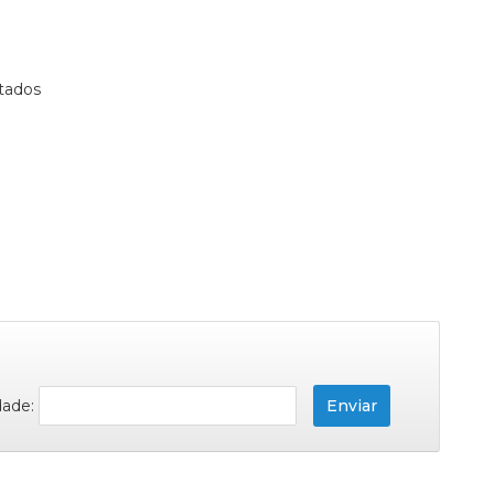
tados
dade: