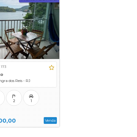
esidencial (2)
Porto Real Suítes (4)
mento - Casas (1)
Portogalo (5)
Praia Alta (1)
)
Praia da Tartaruga (1)
Sitio Bom (1)
Verde Mar (3)
1)
Verdes Mares II (porto Caieras) (1)
)
Village das Conchas (4)
em Condomínio (3)
Village de Garatucaia (2)
:
173
to
gra dos Reis - RJ
2
1
00,00
Venda