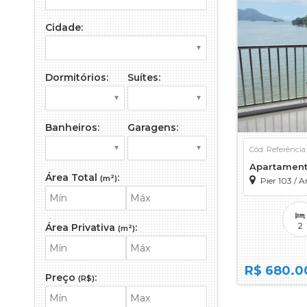
Edifício R
Empreendi
Cidade:
Kitnet (2)
Mansão (1
Dormitórios:
Suítes:
Prédio (1)
Sítio (4)
Sobrado (
Banheiros:
Garagens:
Terreno (9
Terreno 
Cód. Referência
Apartamen
Área Total
:
(m²)
Pier 103
/
An
2
Área Privativa
:
(m²)
R$ 680.0
Preço
:
(R$)