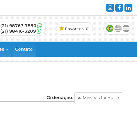
(21) 98767-7890
Favoritos (
0
)
(21) 98416-3209
ões
Contato
s
Ordenação: